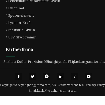
Lebensmittelzusatzstoffe Glycin
Lycopinöl
Spurenelement
Lycopin-Kraft
Industrie Glycin
USP Glycocyamin
Partnerfirma
Suzhou Kotler Präzision Maschinen Co., Ltd
Hongyiyuan Verpackungsmaterialien
Copyright © de.yonghengpmma.com, Alle Rechte vorbehalten.
Privacy Policy
Email
kayla@yonghengpmma.com