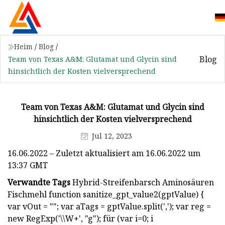
Heim
/
Blog
/
Blog
Team von Texas A&M: Glutamat und Glycin sind
hinsichtlich der Kosten vielversprechend
Team von Texas A&M: Glutamat und Glycin sind
hinsichtlich der Kosten vielversprechend
Jul 12, 2023
16.06.2022 – Zuletzt aktualisiert am 16.06.2022 um
13:37 GMT
Verwandte Tags
Hybrid-Streifenbarsch Aminosäuren
Fischmehl function sanitize_gpt_value2(gptValue) {
var vOut = ""; var aTags = gptValue.split(','); var reg =
new RegExp('\\W+', "g"); für (var i=0; i